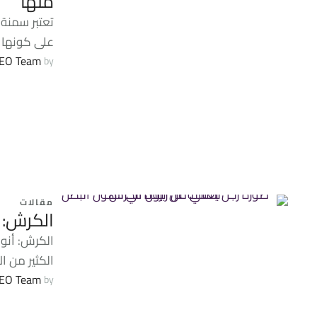
منها
تعتبر سمنة 
على كونها 
EO Team
by 
مقالات
الكرش: 
الكرش: أنوا
الكثير من ا
EO Team
by 