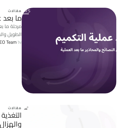
مقالات
ما بعد ع
مرحلة ما بع
الطويل وال
EO Team
by 
مقالات
التغذية
والهزال 