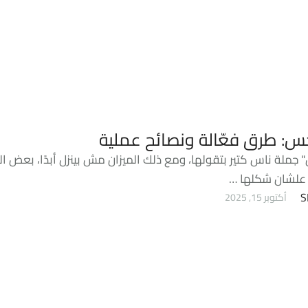
خس: طرق فعّالة ونصائح عملية
 جملة ناس كتير بتقولها، ومع ذلك الميزان مش بينزل أبدًا، بعض ا
علشان شكلها …
S
أكتوبر 15, 2025