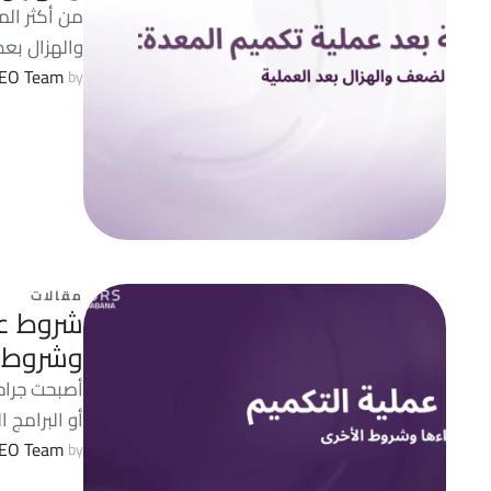
من أكثر ال
والهزال بعد
EO Team
by 
مقالات
شروط عم
وشروط 
أصبحت جراحا
أو البرامج ا
EO Team
by 