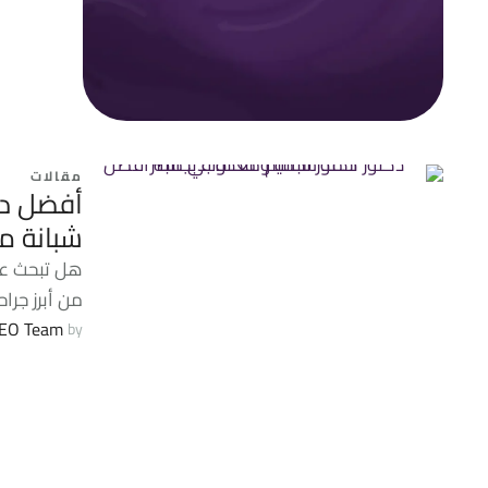
مقالات
أفضل دك
شبانة من
هل تبحث عن
من أبرز جرا
EO Team
by 