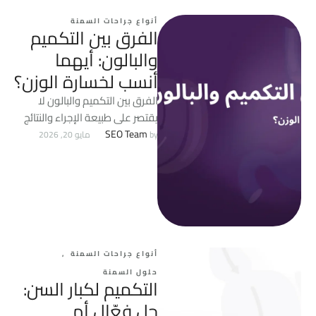
أنواع جراحات السمنة
الفرق بين التكميم
والبالون: أيهما
أنسب لخسارة الوزن؟
الفرق بين التكميم والبالون لا
يقتصر على طبيعة الإجراء والنتائج
المتوقعة، بل يشمل عناصر مهمة
SEO Team
by 
مايو 20, 2026
قبل وبعد العملية. …
أنواع جراحات السمنة
,
حلول السمنة
التكميم لكبار السن:
حل فعّال أم