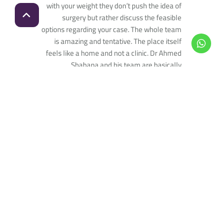
with your weight they don’t push the idea of
surgery but rather discuss the feasible
options regarding your case. The whole team
is amazing and tentative. The place itself
feels like a home and not a clinic. Dr Ahmed
Shabana and his team are basically
magicians.
Highly recommended and definitely very
happy I chose Dr Ahmed!
Read more
Posted on
abu bakr al azab
12 months ago
Trustindex verifies that the
original source of the review is Google.
اشطر دكتور في مصر والوطن العربي ربنا يبارك فيه
وينفع الناس ب عمله يارب شكرا لكل حاجه يا