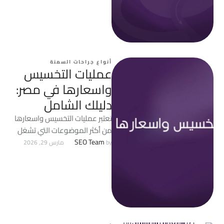
فما هي عمليات تحويل المسار، …
أنواع جراحات السمنة
‎عمليات التخسيس
واسعارها في مصر:
دليلك الشامل ‎
‎تعتبر عمليات التخسيس واسعارها
من أكثر الموضوعات التي تشغل
اهتمام الكثير من الأشخاص الذين
SEO Team
by 
مارس 29, 2026
يعانون من السمنة أو …