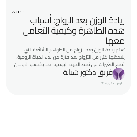
مقالات
زيادة الوزن بعد الزواج: أسباب
هذه الظاهرة وكيفية التعامل
معها
تعتبر زيادة الوزن بعد الزواج من الظواهر الشائعة التي
يلاحظها كثير من الأزواج بعد فترة من بدء الحياة الزوجية،
فمع التغيرات في نمط الحياة اليومية، قد يكتسب الزوجان
فريق دكتور شبانة
بعض الكيلوجرامات الإضافية تدريجيًا دون ملاحظة ذلك،
وقد تتحول هذه الزيادة البسيطة مع الوقت إلى مشكلة
مارس 17, 2026
صحية إذا لم يتم التعامل معها بشكل صحيح؛ ولذلك
سنستعرض في …