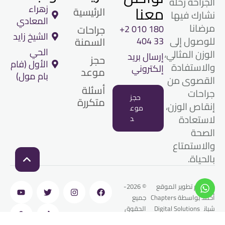
الجراحة رحلة
معنا
زهراء
الرئيسية
نشارك فيها
المعادي
مرضانا
+2 010 180
جراحات
الشيخ زايد
للوصول إلى
404 33
السمنة
الحي
الوزن المثالي،
إرسال بريد
حجز
الأول (فام
والاستفادة
إلكتروني
موعد
بام مول)
القصوى من
أسئلة
جراحات
حجز
متكررة​
إنقاص الوزن،
موع
لاستعادة
د
الصحة
والاستمتاع
بالحياة.
-
د.
تم تطوير الموقع
© 2026-
أحمد
بواسطة Chapters
جميع
شبان
Digital Solutions
الحقوق
ة
محفوظة