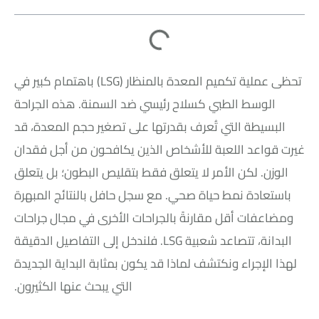
تحظى عملية تكميم المعدة بالمنظار (LSG) باهتمام كبير في
الوسط الطبي كسلاح رئيسي ضد السمنة. هذه الجراحة
البسيطة التي تُعرف بقدرتها على تصغير حجم المعدة، قد
غيرت قواعد اللعبة للأشخاص الذين يكافحون من أجل فقدان
الوزن. لكن الأمر لا يتعلق فقط بتقليص البطون؛ بل يتعلق
باستعادة نمط حياة صحي. مع سجل حافل بالنتائج المبهرة
ومضاعفات أقل مقارنةً بالجراحات الأخرى في مجال جراحات
البدانة، تتصاعد شعبية LSG. فلندخل إلى التفاصيل الدقيقة
لهذا الإجراء ونكتشف لماذا قد يكون بمثابة البداية الجديدة
التي يبحث عنها الكثيرون.