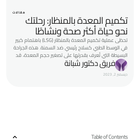
مقالات
تكميم المعدة بالمنظار: رحلتك
نحو حياة أكثر صحة ونشاطًا
تحظى عملية تكميم المعدة بالمنظار (LSG) باهتمام كبير
في الوسط الطبي كسلاح رئيسي ضد السمنة. هذه الجراحة
البسيطة التي تُعرف بقدرتها على تصغير حجم المعدة، قد
فريق دكتور شبانة
غيرت قواعد اللعبة للأشخاص الذين يكافحون من أجل
فقدان الوزن. لكن الأمر لا يتعلق فقط بتقليص البطون؛ بل
ديسمبر 2, 2023
يتعلق باستعادة نمط حياة صحي. مع سجل حافل بالنتائج
المبهرة ومضاعفات …
Table of Contents