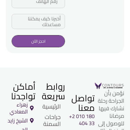
احجز الآن
روابط
أماكن
سريعة
تواجدنا
نؤمن بأن
تواصل
الجراحة رحلة
معنا
زهراء
الرئيسية
نشارك فيها
المعادي
مرضانا
+2 010 180
جراحات
الشيخ زايد
للوصول إلى
404 33
السمنة
الحي