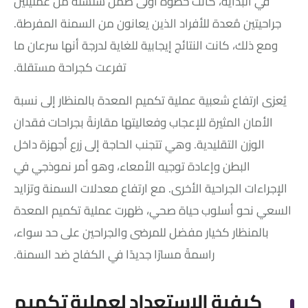
في البداية، كانت خطوة أولى ضمن سلسلة من عمليتين
جراحيتين مُعدة للأفراد الذين يعانون من السمنة المفرطة.
ومع ذلك، كانت النتائج إيجابية للغاية لدرجة أنها سرعان ما
تفرعت كجراحة مستقلة.
يُعزى ارتفاع شعبية عملية تكميم المعدة بالمنظار إلى نسبة
الأمان المثيرة للإعجاب وفعاليتها مقارنةً بجراحات فقدان
الوزن التقليدية. وهي تتجنب الحاجة إلى زرع أجهزة داخل
البطن وإعادة توجيه الأمعاء، وهو أمر نموذجي في
الإجراءات الجراحية الأخرى. مع ارتفاع معدلات السمنة وتزايد
السعي نحو أسلوب حياة صحي، ظهرت عملية تكميم المعدة
بالمنظار كخيار مفضل للمرضى والجراحين على حد سواء،
راسمةً مسارًا جديدًا في الكفاح ضد السمنة.
كيفية الاستعداد لعملية تكميم