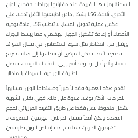
السمنة بمزاياها الفريدة. عند مقارنتها بجراحات فقدان الوزن
الأخرى، تُلاحظ LSG بشكل خاص لطبيعتها الأقل تدخلا. على
عكس عملية تحويل المسار، لا تتطلب LSG إعادة توجيه
الأمعاء أو إعادة تشكيل الجهاز الهضمي، مما يبسط الإجراء
ويقلل من المخاطر مثل سوء الامتصاص. في مجال الفوائد
قصيرة الأمد، يمكن للمرضى أن يتطلعوا إلى تعافٍ سريع
نسبياً، وألم أقل، وعودة أسرع إلى الأنشطة اليومية، بفضل
الطريقة الجراحية البسيطة بالمنظار.
تقدم هذه العملية فقداناً كبيراً ومستداماً للوزن، مشابهاً
للجراحات الأكثر توغلاً. علاوة على ذلك، فهي تقلل الشهية
بشكل ملحوظ، ليس فقط عن طريق التقييد الفيزيائي لحجم
المعدة ولكن أيضاً بتقليل الجريلين، الهرمون المعروف بـ
“هرمون الجوع”، مما ينتج عنه إنقاص الوزن بطريقتين
مختلفتين.