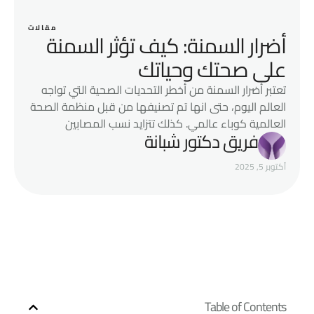
مقالات
أضرار السمنة: كيف تؤثر السمنة
على صحتك وحياتك
تعتبر أضرار السمنة من أخطر التحديات الصحية التي تواجه
العالم اليوم، حتى انها تم تصنيفها من قبل منظمة الصحة
العالمية كوباء عالمي. كذلك تتزايد نسب المصابين
فريق دكتور شبانة
بالسمنة بشكل ملحوظ في مختلف الفئات العمرية، فهي
ليست مجرد زيادة في الوزن أو مشكلة جمالية تؤثر على
أكتوبر 5, 2025
المظهر الخارجي، بل مرضًا مزمنًا يحمل في طياته العديد
من مشاكل …
Table of Contents