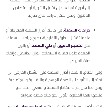
التدخل الدوائي:
قد يلجأ الأطباء في بعض الحالات
إلى أدوية تساعد على تقليل الشهية أو امتصاص
الدهون، ولكن تحت إشراف طبي صارم.
جراحات السمنة
:
في حالات أضرار السمنة المفرطة أو
عندما تفشل الطرق التقليدية، تصبح جراحات السمنة
مثل
تكميم الدقيق
أو
طي المعدة
أو بالون
المعدة حلولًا فعالة لاستعادة الوزن الطبيعي وإنقاذ
حياة المريض.
وفي الختام، لا تقتصر أضرار السمنة على الشكل الخارجي، بل
تمتد إلى التأثير على الصحة الجسدية والنفسية والاجتماعية،
ومن هنا فإن إدراك مخاطر السمنة والسعي الجاد نحو
علاجها هما الخطوة الأولى نحو حياة صحية متوازنة.
لا تدع أضرار السمنة تتحكم في حياتك،
احجز موعدك الآن
مع