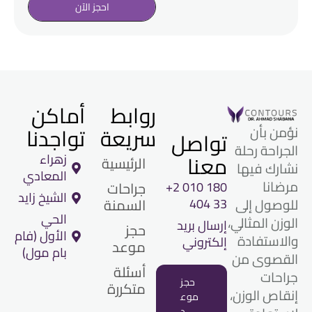
احجز الآن
روابط
أماكن
سريعة
تواجدنا
نؤمن بأن
تواصل
الجراحة رحلة
معنا
زهراء
الرئيسية
نشارك فيها
المعادي
مرضانا
+2 010 180
جراحات
الشيخ زايد
للوصول إلى
404 33
السمنة
الحي
الوزن المثالي،
إرسال بريد
حجز
الأول (فام
والاستفادة
إلكتروني
موعد
بام مول)
القصوى من
أسئلة
جراحات
حجز
متكررة​
إنقاص الوزن،
موع
د